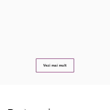
Industria Aeronautică
Produse durabile
Vezi mai mult