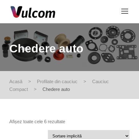
Chedere auto
Acasă
>
Profilate din cauciuc
>
Cauciuc
Compact
>
Chedere auto
Afișez toate cele 6 rezultate