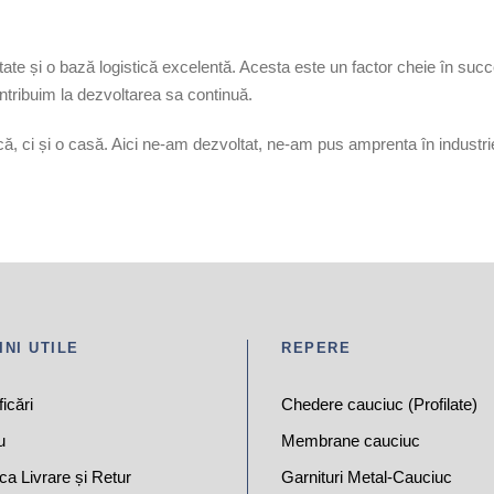
ate și o bază logistică excelentă. Acesta este un factor cheie în succe
tribuim la dezvoltarea sa continuă.
ci și o casă. Aici ne-am dezvoltat, ne-am pus amprenta în industrie ș
INI UTILE
REPERE
ficări
Chedere cauciuc (Profilate)
u
Membrane cauciuc
ica Livrare și Retur
Garnituri Metal-Cauciuc