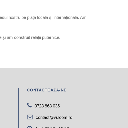
sul nostru pe piața locală și internațională. Am
i am construit relații puternice.
CONTACTEAZĂ-NE
0728 968 035
contact@vulcom.ro