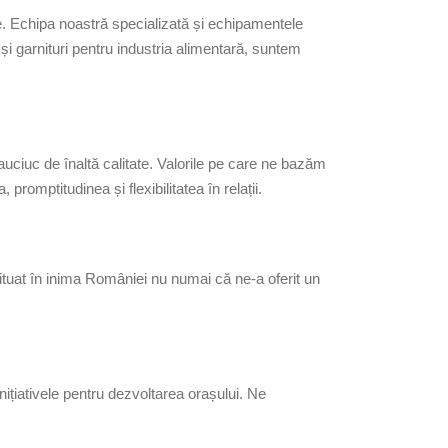
re. Echipa noastră specializată și echipamentele
i garnituri pentru industria alimentară, suntem
cauciuc de înaltă calitate. Valorile pe care ne bazăm
romptitudinea și flexibilitatea în relații.
tuat în inima României nu numai că ne-a oferit un
țiativele pentru dezvoltarea orașului. Ne