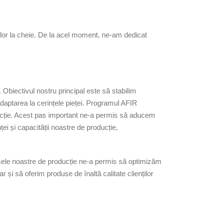
țiilor la cheie. De la acel moment, ne-am dedicat
biectivul nostru principal este să stabilim
 adaptarea la cerințele pieței. Programul AFIR
roducție. Acest pas important ne-a permis să aducem
i și capacității noastre de producție,
ocesele noastre de producție ne-a permis să optimizăm
și să oferim produse de înaltă calitate clienților