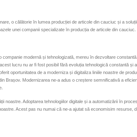
nare, o călătorie în lumea producției de articole din cauciuc și a solu
 bazele unei companii specializate în producția de articole din cauciuc.
o companie modernă și tehnologizată, mereu în dezvoltare constantă. O
acest lucru nu ar fi fost posibil fără evoluția tehnologică constantă și
 oferit oportunitatea de a moderniza și digitaliza liniile noastre de p
in Brașov. Modernizarea ne-a adus o creștere semnificativă a eficiențe
e.
ății noastre. Adoptarea tehnologiilor digitale și a automatizării în pr
 noastre. Acest pas nu numai că ne-a ajutat să economisim resurse, dar 