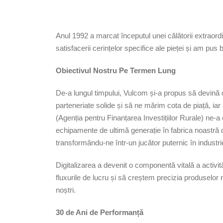
Anul 1992 a marcat începutul unei călătorii extraordi
satisfacerii cerințelor specifice ale pieței și am pus
Obiectivul Nostru Pe Termen Lung
De-a lungul timpului, Vulcom și-a propus să devină 
parteneriate solide și să ne mărim cota de piață, iar 
(Agenția pentru Finanțarea Investițiilor Rurale) ne-a
echipamente de ultimă generație în fabrica noastră d
transformându-ne într-un jucător puternic în industri
Digitalizarea a devenit o componentă vitală a activit
fluxurile de lucru și să creștem precizia produselor
noștri.
30 de Ani de Performanță