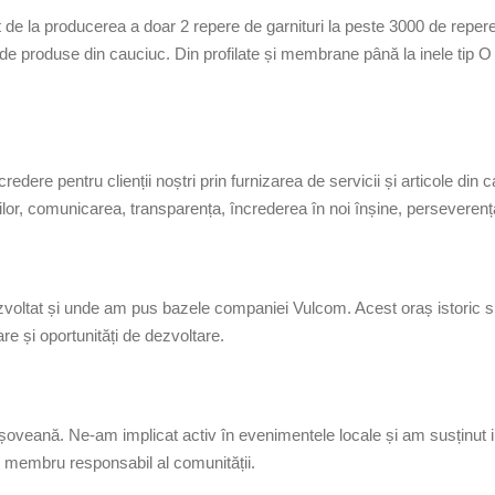
t de la producerea a doar 2 repere de garnituri la peste 3000 de repe
produse din cauciuc. Din profilate și membrane până la inele tip O ș
dere pentru clienții noștri prin furnizarea de servicii și articole din 
ilor, comunicarea, transparența, încrederea în noi înșine, perseverența, p
zvoltat și unde am pus bazele companiei Vulcom. Acest oraș istoric si
re și oportunități de dezvoltare.
eană. Ne-am implicat activ în evenimentele locale și am susținut ini
 membru responsabil al comunității.