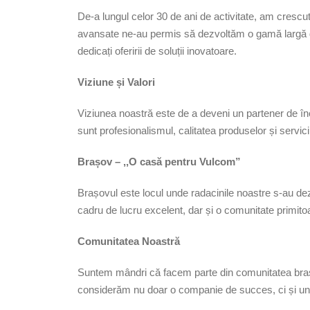
De-a lungul celor 30 de ani de activitate, am crescu
avansate ne-au permis să dezvoltăm o gamă largă de 
dedicați oferirii de soluții inovatoare.
Viziune și Valori
Viziunea noastră este de a deveni un partener de încre
sunt profesionalismul, calitatea produselor și servici
Brașov – ,,O casă pentru Vulcom”
Brașovul este locul unde radacinile noastre s-au de
cadru de lucru excelent, dar și o comunitate primitoa
Comunitatea Noastră
Suntem mândri că facem parte din comunitatea brașov
considerăm nu doar o companie de succes, ci și un