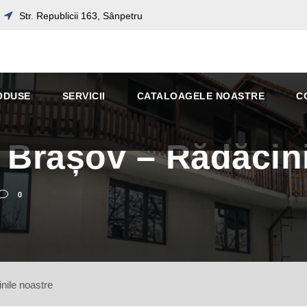
Str. Republicii 163, Sânpetru
ODUSE
SERVICII
CATALOAGELE NOASTRE
C
 Brașov – Rădăcini
0
nile noastre