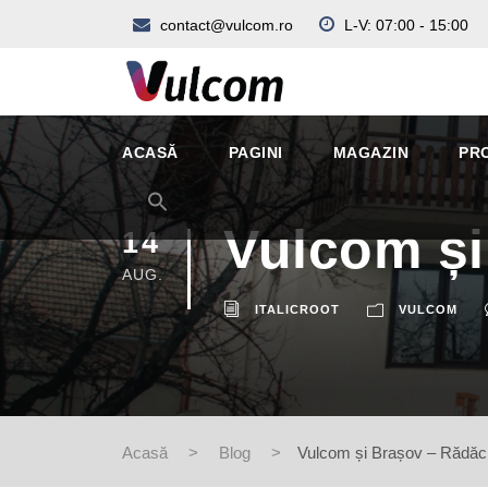
contact@vulcom.ro
L-V: 07:00 - 15:00
ACASĂ
PAGINI
MAGAZIN
PR
Vulcom și
14
AUG.
ITALICROOT
VULCOM
Acasă
>
Blog
>
Vulcom și Brașov – Rădăci