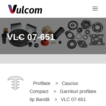
VLC 07-651
Profilate
>
Cauciuc
Compact
>
Garnituri profilate
tip Bandă
>
VLC 07-651