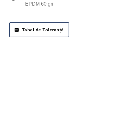
EPDM 60 gri
Tabel de Toleranță
SOLICITĂ OFERTA
Cere ofertă
Fiți cât mai detaliați pentru a