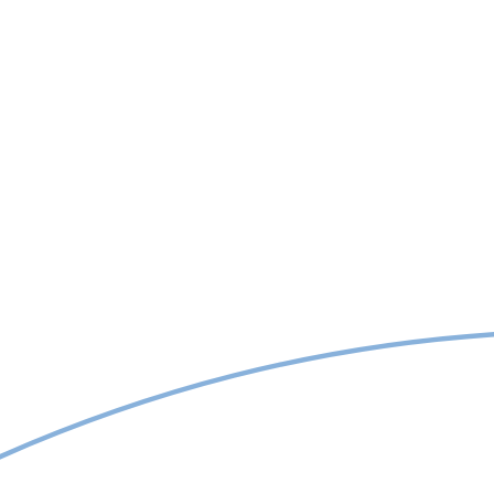
vă putea răspunde cu o
ofertă pe măsura cerințelor
Dvs.