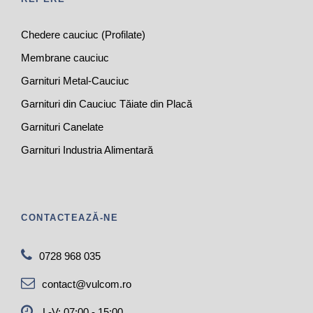
Chedere cauciuc (Profilate)
Membrane cauciuc
Garnituri Metal-Cauciuc
Garnituri din Cauciuc Tăiate din Placă
Garnituri Canelate
Garnituri Industria Alimentară
CONTACTEAZĂ-NE
0728 968 035
contact@vulcom.ro
L-V: 07:00 - 15:00