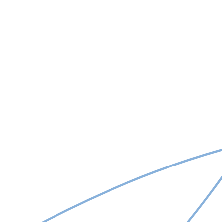
Am citit și sunt de acord cu regulamentul de prelucrare a
datelor cu caracter personal