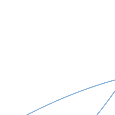
Am citit și sunt de acord cu regulamentul de prelucrare a
datelor cu caracter personal