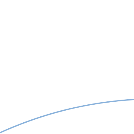
Fiți cât mai detaliați pentru a vă putea răspunde cu o
ofertă pe măsura cerințelor Dvs.