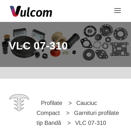
VLC 07-310
Profilate
>
Cauciuc
Compact
>
Garnituri profilate
tip Bandă
>
VLC 07-310