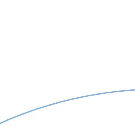
vă putea răspunde cu o
ofertă pe măsura cerințelor
Dvs.