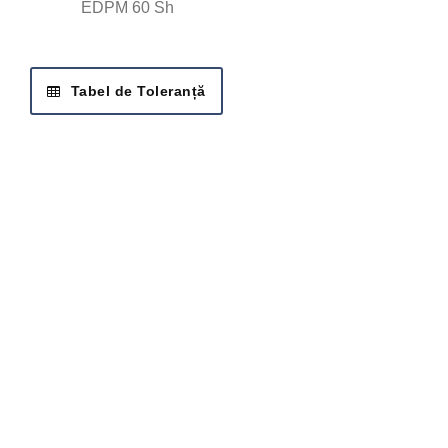
EDPM 60 Sh
Tabel de Toleranță
SOLICITĂ OFERTA
Cere ofertă
Fiți cât mai detaliați pentru a