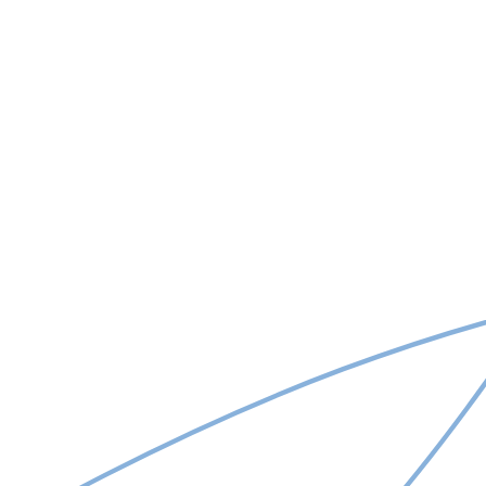
Am citit și sunt de acord cu regulamentul de prelucrare a
datelor cu caracter personal