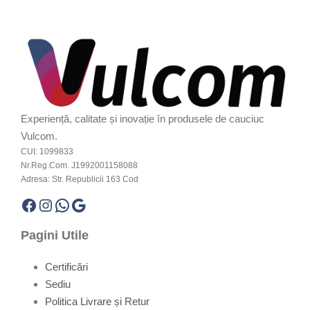
Experiență, calitate și inovație în produsele de cauciuc
Vulcom.
CUI: 1099833
Nr.Reg.Com. J1992001158088
Adresa: Str. Republicii 163 Cod
Facebook
Instagram
WhatsApp
Google
Pagini Utile
Certificări
Sediu
Politica Livrare și Retur