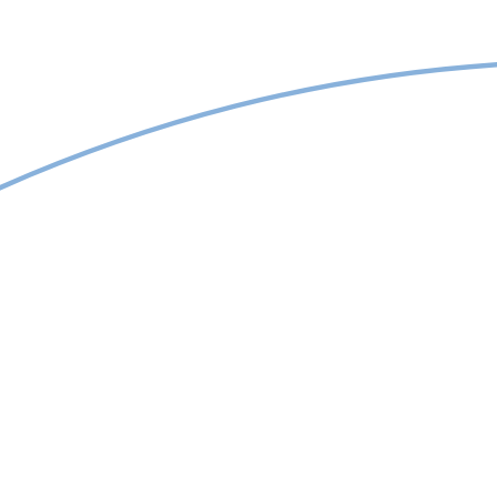
Am citit și sunt de acord cu regulamentul de prelucrare a
datelor cu caracter personal