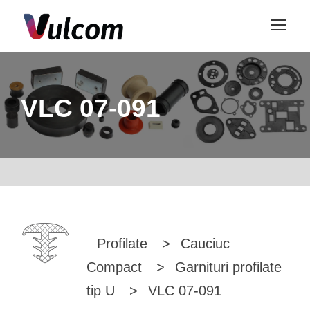
VLC 07-091
Profilate
>
Cauciuc
Compact
>
Garnituri profilate
tip U
>
VLC 07-091