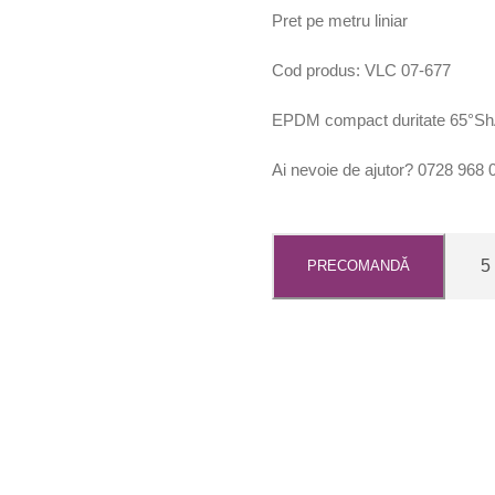
Pret pe metru liniar
Cod produs: VLC 07-677
EPDM compact duritate 65°S
Ai nevoie de ajutor? 0728 968 
C
PRECOMANDĂ
a
n
t
i
t
a
t
e
G