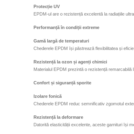
Protecție UV
EPDM-ul are o rezistență excelentă la radiațiile ultr
Performanță în condiții extreme
Gamă largă de temperaturi
Chederele EPDM își păstrează flexibilitatea și efici
Rezistență la ozon și agenți chimici
Materialul EPDM prezintă o rezistență remarcabilă la
Confort și siguranță sporite
Izolare fonică
Chederele EPDM reduc semnificativ zgomotul exterior,
Rezistență la deformare
Datorită elasticității excelente, aceste garnituri își