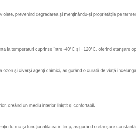
c
p
aviolete, prevenind degradarea și menținându-și proprietățile pe terme
e
n
t
r
u
ența la temperaturi cuprinse între -40°C și +120°C, oferind etanșare o
e
t
a
 ozon și diverși agenți chimici, asigurând o durată de viață îndelunga
n
s
a
r
 creând un mediu interior liniștit și confortabil.
e
c
o
 mențin forma și funcționalitatea în timp, asigurând o etanșare constantă
n