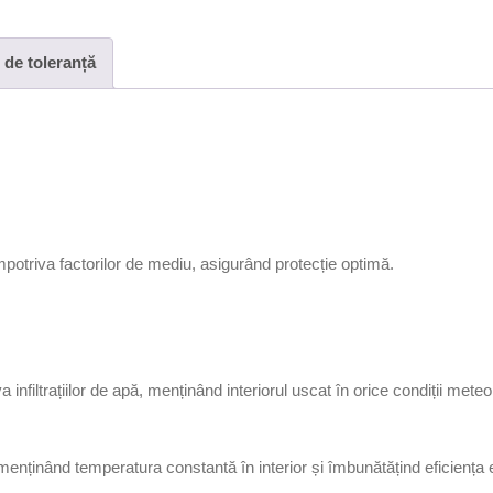
a
r
 de toleranță
n
i
t
u
r
a
d
otriva factorilor de mediu, asigurând protecție optimă.
i
n
c
a
u
filtrațiilor de apă, menținând interiorul uscat în orice condiții meteo
c
i
 menținând temperatura constantă în interior și îmbunătățind eficiența 
u