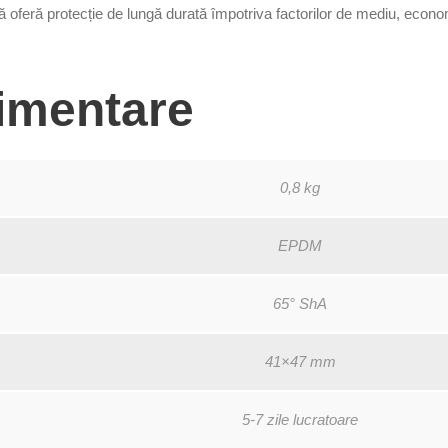
t
oferă protecție de lungă durată împotriva factorilor de mediu, economii
a
i
n
limentare
e
r
-
4
0,8 kg
1
x
EPDM
4
7
65° ShA
m
m
41×47 mm
5-7 zile lucratoare