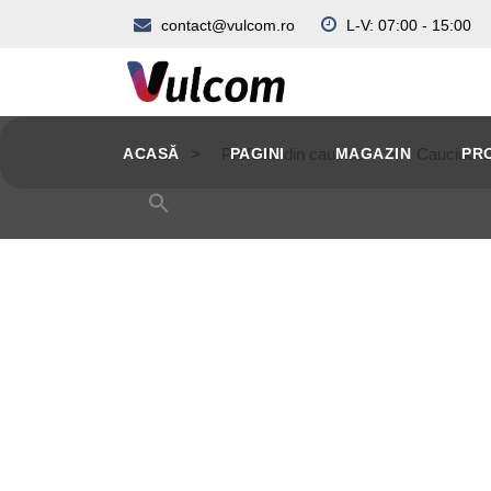
contact@vulcom.ro
L-V: 07:00 - 15:00
ACASĂ
Acasă
>
Profilate din cauciuc
PAGINI
MAGAZIN
>
Cauciuc 
PR