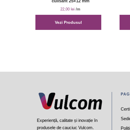
culisant 25×12 mm
22,00
lei
/m
Vezi Produsul
PAG
Certi
Sedi
Experiență, calitate și inovație în
produsele de cauciuc Vulcom.
Polit