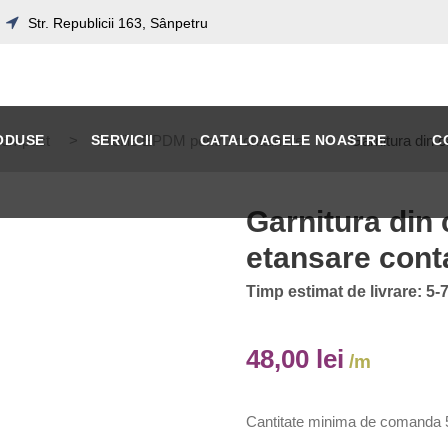
Str. Republicii 163, Sânpetru
Compact
ODUSE
>
SERVICII
Profile EPDM pentru containere
CATALOAGELE NOASTRE
>
Garnitura din 
C
Garnitura din
etansare cont
Timp estimat de livrare: 5-7
48,00
lei
/m
Cantitate minima de comanda 5 