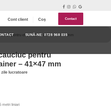
Contact
Cont client
Coș
cauciuc pentru etansare container – 41×47 mm
ONTACT
SUNĂ-NE: 0728 968 035
 cauciuc pentru
ainer – 41×47 mm
 zile lucratoare
metri liniari