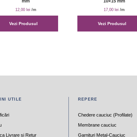
mm
10×15 mm
12,00
lei
/m
17,00
lei
/m
Vezi Produsul
Vezi Produsul
INI UTILE
REPERE
ficări
Chedere cauciuc (Profilate)
u
Membrane cauciuc
ica Livrare și Retur
Garnituri Metal-Cauciuc