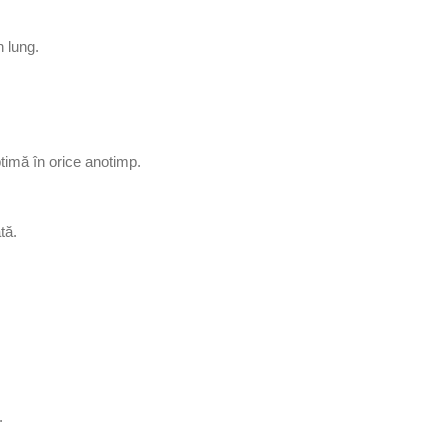
n lung.
ptimă în orice anotimp.
tă.
.