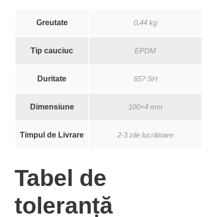
Greutate
0,44 kg
Tip cauciuc
EPDM
Duritate
65? SH
Dimensiune
100×4 mm
Timpul de Livrare
2-3 zile lucrătoare
Tabel de
toleranță