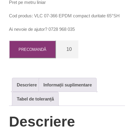
Pret pe metru liniar
Cod produs: VLC 07-366 EPDM compact duritate 65°SH
Ai nevoie de ajutor? 0728 968 035
C
PRECOMANDĂ
a
n
t
i
t
Descriere
Informații suplimentare
a
t
Tabel de toleranță
e
B
Descriere
a
n
d