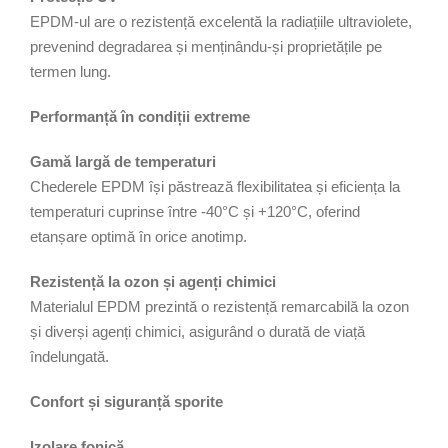
x
EPDM-ul are o rezistență excelentă la radiațiile ultraviolete,
4
prevenind degradarea și menținându-și proprietățile pe
m
termen lung.
m
Performanță în condiții extreme
Gamă largă de temperaturi
Chederele EPDM își păstrează flexibilitatea și eficiența la
temperaturi cuprinse între -40°C și +120°C, oferind
etanșare optimă în orice anotimp.
Rezistență la ozon și agenți chimici
Materialul EPDM prezintă o rezistență remarcabilă la ozon
și diverși agenți chimici, asigurând o durată de viață
îndelungată.
Confort și siguranță sporite
Izolare fonică