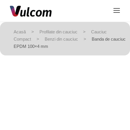
Acasă
>
Profilate din cauciuc
>
Cauciuc
Compact
>
Benzi din cauciuc
>
Banda de cauciuc
EPDM 100×4 mm