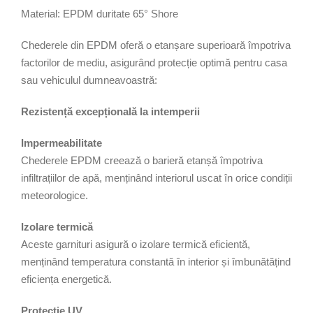
Material: EPDM duritate 65° Shore
a
d
Chederele din EPDM oferă o etanșare superioară împotriva
e
factorilor de mediu, asigurând protecție optimă pentru casa
c
sau vehiculul dumneavoastră:
a
u
Rezistență excepțională la intemperii
c
i
Impermeabilitate
u
Chederele EPDM creează o barieră etanșă împotriva
c
infiltrațiilor de apă, menținând interiorul uscat în orice condiții
E
meteorologice.
P
D
Izolare termică
M
Aceste garnituri asigură o izolare termică eficientă,
1
menținând temperatura constantă în interior și îmbunătățind
0
eficiența energetică.
0
Protecție UV