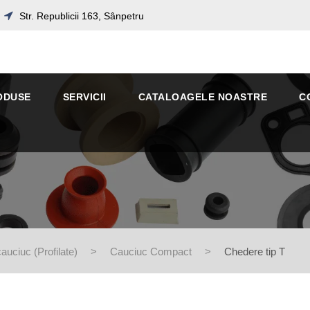
Str. Republicii 163, Sânpetru
ODUSE
SERVICII
CATALOAGELE NOASTRE
C
uciuc (Profilate)
>
Cauciuc Compact
>
Chedere tip T