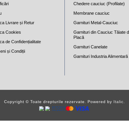
ficări
Chedere cauciuc (Profilate)
u
Membrane cauciuc
ica Livrare și Retur
Garnituri Metal-Cauciuc
tica Cookies
Garnituri din Cauciuc Tăiate d
Placă
ica de Confidențialitate
Garnituri Canelate
ni și Condiții
Garnituri Industria Alimentară
Copyright ©
Toate drepturile rezervate. Powered by
Italic
.