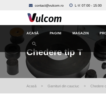
contact@vulcom.ro
L-V: 07:00 - 15:00
ACASĂ
PAGINI
MAGAZIN
PR
Chedere tip T
Acasă
>
Garnituri din cauciuc
>
Chedere ca