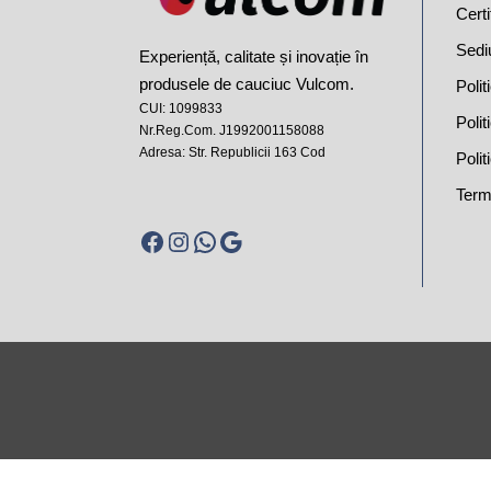
Certi
Sedi
Experiență, calitate și inovație în
produsele de cauciuc Vulcom.
Polit
CUI: 1099833
Poli
Nr.Reg.Com. J1992001158088
Adresa: Str. Republicii 163 Cod
Polit
Terme
Facebook
Instagram
WhatsApp
Google