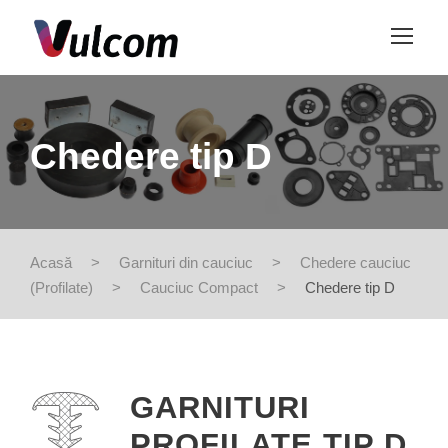
Chedere tip D
Acasă
>
Garnituri din cauciuc
>
Chedere cauciuc
(Profilate)
>
Cauciuc Compact
>
Chedere tip D
GARNITURI
PROFILATE TIP D