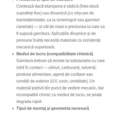
Contează dacă etanșarea e statică (între două
suprafețe fixe) sau dinamică (cu mișcare de
translație/rotație, ca la simeringuri sau garnituri
canelate) — și cât de mare e presiunea la care va
fi supusă garnitura. Aplicațiile dinamice și de
presiune înaltă necesită materiale cu rezistență
mecanică superioară.
Mediul de lucru (compatibilitate chimică)
Garnitura trebuie să reziste la substanțele cu care
intră în contact — uleiuri, carburanți, solvenți,
produse alimentare, agenți de curățare sau
condiții de exterior (UV, ozon, umiditate). Un
material potrivit din punct de vedere mecanic, dar
incompatibil chimic cu mediul de lucru, se poate
degrada rapid.
Tipul de montaj și geometria necesară