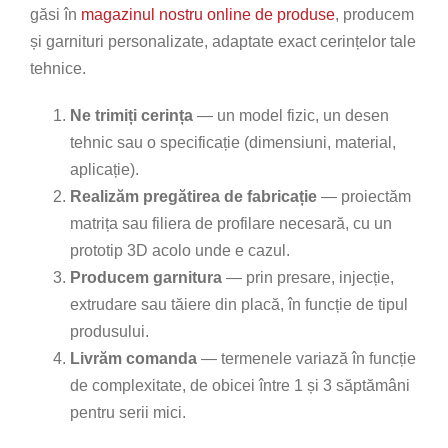
găsi în
magazinul nostru online de produse
, producem
și garnituri personalizate, adaptate exact cerințelor tale
tehnice.
Ne trimiți cerința
— un model fizic, un desen
tehnic sau o specificație (dimensiuni, material,
aplicație).
Realizăm pregătirea de fabricație
— proiectăm
matrița sau filiera de profilare necesară, cu un
prototip 3D acolo unde e cazul.
Producem garnitura
— prin presare, injecție,
extrudare sau tăiere din placă, în funcție de tipul
produsului.
Livrăm comanda
— termenele variază în funcție
de complexitate, de obicei între 1 și 3 săptămâni
pentru serii mici.