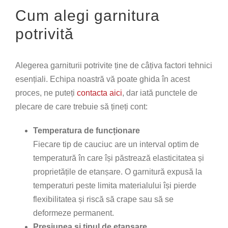
Cum alegi garnitura
potrivită
Alegerea garniturii potrivite ține de câțiva factori tehnici
esențiali. Echipa noastră vă poate ghida în acest
proces, ne puteți
contacta aici
, dar iată punctele de
plecare de care trebuie să țineți cont:
Temperatura de funcționare
Fiecare tip de cauciuc are un interval optim de
temperatură în care își păstrează elasticitatea și
proprietățile de etanșare. O garnitură expusă la
temperaturi peste limita materialului își pierde
flexibilitatea și riscă să crape sau să se
deformeze permanent.
Presiunea și tipul de etanșare