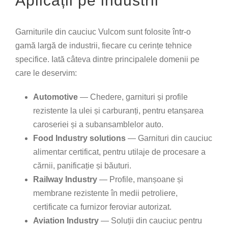
Aplicații pe industrii
Garniturile din cauciuc Vulcom sunt folosite într-o
gamă largă de industrii, fiecare cu cerințe tehnice
specifice. Iată câteva dintre principalele domenii pe
care le deservim:
Automotive
— Chedere, garnituri și profile
rezistente la ulei și carburanți, pentru etanșarea
caroseriei și a subansamblelor auto.
Food Industry solutions
— Garnituri din cauciuc
alimentar certificat, pentru utilaje de procesare a
cărnii, panificație și băuturi.
Railway Industry
— Profile, manșoane și
membrane rezistente în medii petroliere,
certificate ca furnizor feroviar autorizat.
Aviation Industry
— Soluții din cauciuc pentru