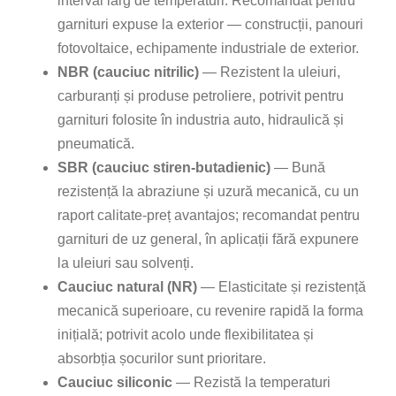
interval larg de temperaturi. Recomandat pentru
garnituri expuse la exterior — construcții, panouri
fotovoltaice, echipamente industriale de exterior.
NBR (cauciuc nitrilic)
— Rezistent la uleiuri,
carburanți și produse petroliere, potrivit pentru
garnituri folosite în industria auto, hidraulică și
pneumatică.
SBR (cauciuc stiren-butadienic)
— Bună
rezistență la abraziune și uzură mecanică, cu un
raport calitate-preț avantajos; recomandat pentru
garnituri de uz general, în aplicații fără expunere
la uleiuri sau solvenți.
Cauciuc natural (NR)
— Elasticitate și rezistență
mecanică superioare, cu revenire rapidă la forma
inițială; potrivit acolo unde flexibilitatea și
absorbția șocurilor sunt prioritare.
Cauciuc siliconic
— Rezistă la temperaturi